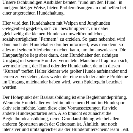
Unsere fachkundigen Ausbilder beraten "rund um den Hund" in
uneigennütziger Weise, bieten Problemlösungen an und helfen bei
einer artgerechten Hundehaltung.
Hier wird den Hundehaltern mit Welpen und Junghunden
Gelegenheit gegeben, sich zu "beschnuppern", um dabei
gleichzeitig die kleinen Hunde zu umweltfreundlichen,
sozialverträglichen "Partnern" zu erzielen. So ganz nebenbei wird
dann auch der Hundehalter darüber informiert, was man denn so
alles mit seinem Vierbeiner machen kann, um ihn auszulasten. Die
Hauptaufgabe liegt aber darin, dem Hundehalter den richtigen
Umgang mit seinem Hund zu vermitteln. Manchmal fragt man sich,
wer mehr lernt, der Hund oder der Hundehalter, denn in diesen
"Kursen" treffen Halter kleiner wie großer Hunde aufeinander und
lernen zu verstehen, dass weder der eine noch der andere Probleme
im Umgang miteinander haben wird, wenn Spielregeln beachtet
werden.
Der Höhepunkt der Basisausbildung ist eine Begleithundeprüfung.
Wenn ein Hundehalter weiterhin mit seinem Hund im Hundesport
aktiv sein möchte, kann diese eine Vorraussetzungen für viele
andere Hundesportarten sein. Also braucht es zunächst die
Begleithundeausbildung, deren Grundausbildung wie bei allen
anderen Sportarten auch der Gehorsam ist. Ähnlich, nur noch
intensiver und umfangreicher als der Hundeführerschein/Team-Test.