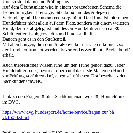
Und so sieht dann eine Prüfung aus.
Auf dem Übungsplatz wird in einem vorgegebenen Schema die
Leinenführigkeit, Freifolge, Sitzübung und das Ablegen in
Verbindung mit Herankommen vorgeführt. Der Hund ist mit seinem
Hundeführer nicht allein auf dem Platz, sondern mit einem weiteren
Hund, der frei abgelegt ist und dessen Hundeführer sich ca. 30
Schritt entfernt - abgewandt zum Hund - aufhält.
Danach geht es in den Straßenteil.
Mit allen Dingen, die so im Straßenverkehr passieren können, soll
der Hund konfrontiert werden, bevor er das Zertifikat "Begleithund"
erhält.
Auch theoretisches Wissen rund um den Hund gehört dazu. Jeder
Hundeführer muss, bevor er überhaupt das erste Mal einen Hund
zur Prüfung vorführen darf, einen schriftlichen Test bestehen - den
Sachkundenachweis.
Link zu den Fragen für den Sachkundenachweis für Hundeführer
im DVG.
https://www.dvg-hundesport.de/home/service/fragen-zur-bh-
vt.1b0.de.html
Prüfungsordnung ist beim DVG zu erwerben unter: